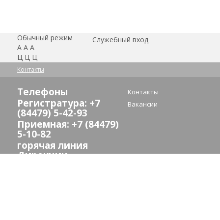
Обычный режим
Служебный вход
А
А
А
Ц
Ц
Ц
Контакты
Телефоны
Контакты
Регистратура: +7
Вакансии
(84479) 5-42-93
Приемная: +7 (84479)
5-10-82
горячая линия
Дирекции
здравоохранения:
(8442) 24-73-13
E-mail:
crb_sredneahtub@volganet.ru