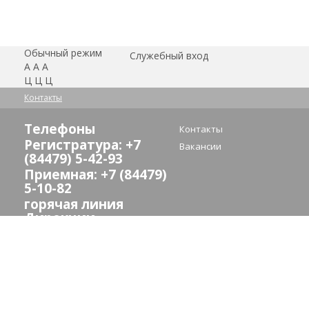
Обычный режим
Служебный вход
А
А
А
Ц
Ц
Ц
Контакты
Телефоны
Контакты
Регистратура: +7
Вакансии
(84479) 5-42-93
Приемная: +7 (84479)
5-10-82
горячая линия
Дирекции
здравоохранения:
(8442) 24-73-13
E-mail:
crb_sredneahtub@volganet.ru