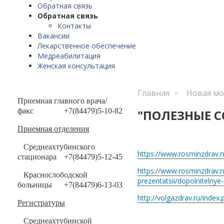
Обратная связь
Обратная связь
Контакты
Вакансии
Лекарственное обеспечение
Медреабилитация
Женская консультация
Главная
Новая мо
Приемная главного врача/
факс
+7(84479)5-10-82
"ПОЛЕЗНЫЕ 
Приемная отделения
Среднеахтубинского
https://www.rosminzdrav.ru
стационара
+7(84479)5-12-45
https://www.rosminzdrav.ru
Краснослободской
prezentatsii/dopolnitelnye-
больницы
+7(84479)6-13-03
http://volgazdrav.ru/index
Регистратуры
Среднеахтубинской