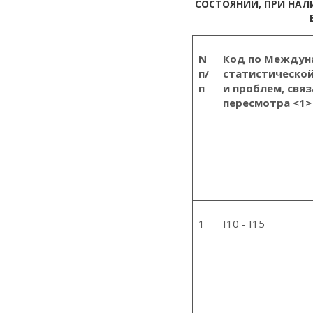
СОСТОЯНИЙ, ПРИ НАЛ
N
Код по Междун
п/
статистическо
п
и проблем, связ
пересмотра <1>
1
I10 - I15