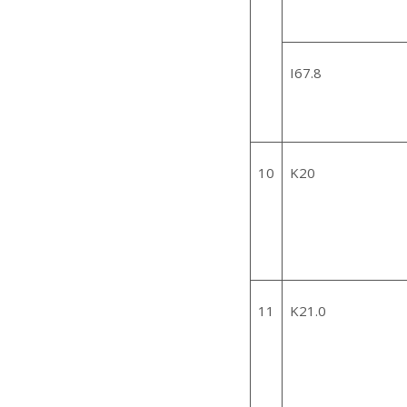
I67.8
10
K20
11
K21.0