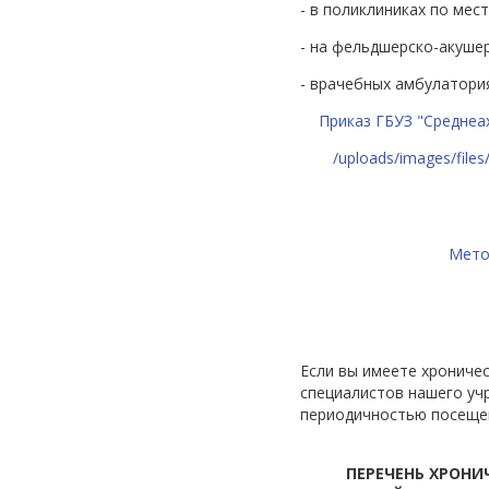
- в поликлиниках по мес
- на фельдшерско-акушер
- врачебных амбулатория
Приказ ГБУЗ "Среднеа
/uploads/images/fil
Мето
Если вы имеете хроничес
специалистов нашего уч
периодичностью посещен
ПЕРЕЧЕНЬ ХРОНИ