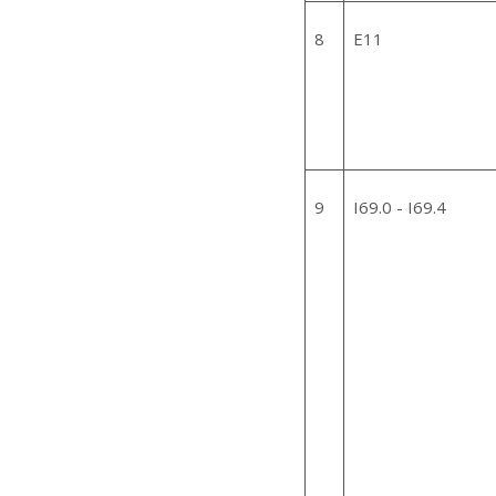
8
E11
9
I69.0 - I69.4