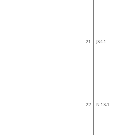
21
J84.1
22
N 18.1