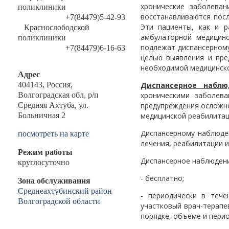
хронические заболеван
поликлиники
восстанавливаются посл
+7(84479)5-42-93
Эти пациенты, как и р
Краснослободской
амбулаторной медицинс
поликлиники
подлежат диспансерному
+7(84479)6-16-63
целью выявления и пре
необходимой медицинско
Адрес
Диспансерное наблю
404143, Россия,
хроническими заболев
Волгоградская обл, р/п
предупреждения осложне
Средняя Ахтуба, ул.
медицинской реабилитац
Больничная 2
Диспансерному наблюд
посмотреть на карте
лечения, реабилитации 
Режим работы
Диспансерное наблюден
круглосуточно
- бесплатно;
Зона обслуживания
Среднеахтубинский район
- периодически в тече
Волгоградской области
участковый врач-терапе
порядке, объеме и пери