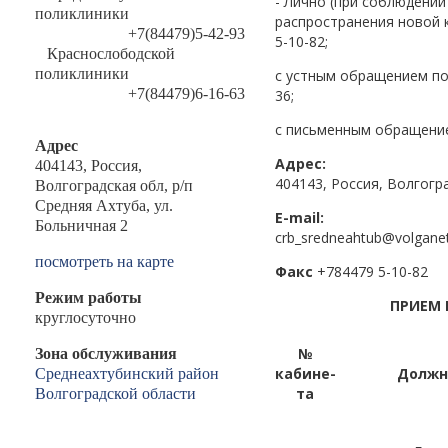
- Лично (при соблюдени
поликлиники
распространения новой 
+7(84479)5-42-93
5-10-82;
Краснослободской
поликлиники
с устным обращением по
+7(84479)6-16-63
36;
с письменным обращение
Адрес
Адрес:
404143, Россия,
404143, Россия, Волгогр
Волгоградская обл, р/п
Средняя Ахтуба, ул.
E-mail:
Больничная 2
crb_sredneahtub@volganet
посмотреть на карте
Факс
+784479 5-10-82
Режим работы
ПРИЕМ
круглосуточно
№
Зона обслуживания
кабине-
Должн
Среднеахтубинский район
та
Волгоградской области