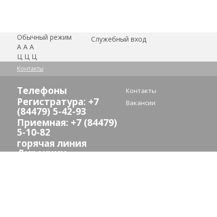
Обычный режим
Служебный вход
А
А
А
Ц
Ц
Ц
Контакты
Телефоны
Контакты
Регистратура: +7
Вакансии
(84479) 5-42-93
Приемная: +7 (84479)
5-10-82
горячая линия
Дирекции
здравоохранения:
(8442) 24-73-13
E-mail:
crb_sredneahtub@volganet.ru