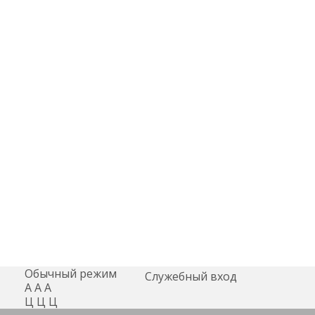
Обычный режим
Служебный вход
А
А
А
Ц
Ц
Ц