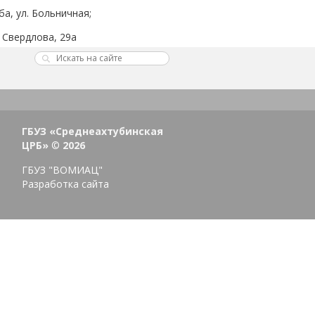
а, ул. Больничная;
 Свердлова, 29а
, ул. Свердлова, дом 29.
нослободской поликлиниках
емонт!
ГБУЗ «Среднеахтубинская
ЦРБ»
©
2026
ГБУЗ "ВОМИАЦ"
Разработка сайта