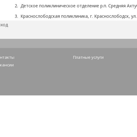
2. Детское поликлиническое отделение р.п. Средняя Ахтуб
3. Краснослободская поликлиника, г. Краснослободск, ул.
вход
4. Детское поликлиническое отделение, г. Краснослободск
На данный момент в Среднеахтубинской и Крас
проводится капитальный р
нтакты
Платные услуги
кансии