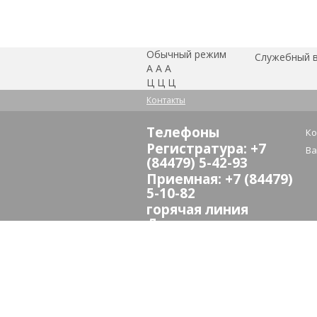
Обычный режим
Служебный 
А
А
А
Ц
Ц
Ц
Контакты
Телефоны
Ко
Регистратура: +7
Ва
(84479) 5-42-93
Приемная: +7 (84479)
5-10-82
горячая линия
Дирекции
здравоохранения:
(8442) 24-73-13
E-mail:
crb_sredneahtub@volganet.ru