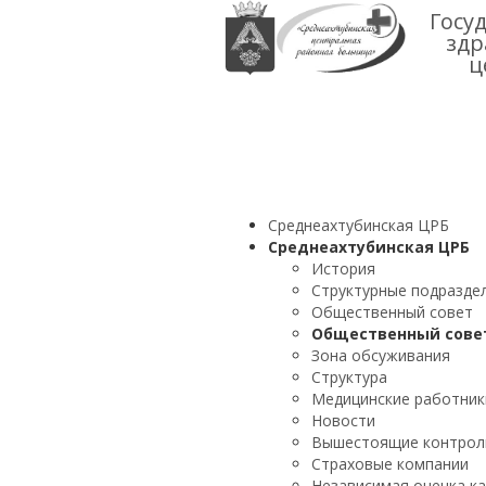
Госу
здр
ц
Среднеахтубинская ЦРБ
Среднеахтубинская ЦРБ
История
Структурные подразде
Общественный совет
Общественный сове
Зона обсуживания
Структура
Медицинские работник
Новости
Вышестоящие контрол
Страховые компании
Независимая оценка к