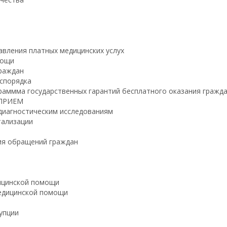
авления платных медицинских услух
мощи
граждан
аспорядка
раммма государственных гарантий бесплатного оказания граж
 ПРИЕМ
 диагностическим исследованиям
тализации
ия обращений граждан
ицинской помощи
едицинской помощи
упции