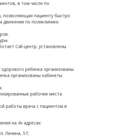
ентов, в том числе по
я, позволяющая пациенту быстро
м движении по поликлинике.
ров.
уры.
ботает Call-центр, установлены
х здорового ребенка организованы
бенка организованы кабинеты
х.
атизированные рабочие места
ой работы врача с пациентом в
ения на 4х адресах:
л. Ленина, 57;