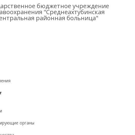
дарственное бюджетное учреждение
авоохранения "Среднеахтубинская
ентральная районная больница"
ления
т
и
ирующие органы
ачества