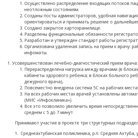
Осуществлено распределение входящих потоков паци
неотложным состояниям.
Созданы посты администраторов, удобная навигаци
ориентироваться и принимать решение о дальнейше
Создано закрытое картохранилище.
Разделены функциональные обязанности регистрато
Разработан и утвержден стандарт работы регистрат
Организована удаленная запись на прием к врачу: ра
инфоматы.
Усовершенствован лечебно-диагностический прием врача:
Перераспределена нагрузка между врачами (в блока
кабинеты здорового ребенка; в блоках больного ре
дежурного врача),
Повсеместно внедрена система 5С на рабочих места
На всех рабочих местах врачей установлены автом
(МИС «Инфоклиника»).
Все это позволило увеличить время непосредственн
среднем с 5 до 7 минут
Принимают участие в проекте три структурных подраздел
1. Среднеахтубинская поликлиника, р.п. Средняя Ахтуба, у