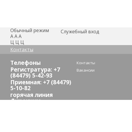
Обычный режим
Служебный вход
А
А
А
Ц
Ц
Ц
Контакты
Телефоны
Контакты
Регистратура: +7
Вакансии
(84479) 5-42-93
Приемная: +7 (84479)
5-10-82
горячая линия
Дирекции
здравоохранения:
(8442) 24-73-13
E-mail:
crb_sredneahtub@volganet.ru