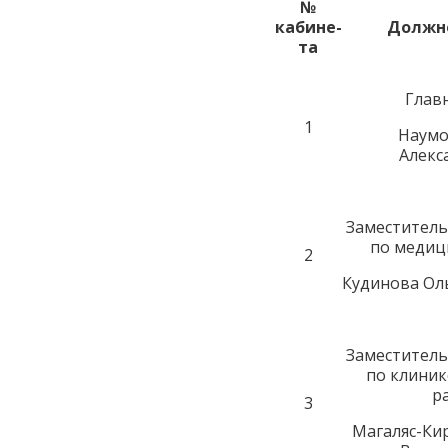
№
кабине-
Должн
та
Глав
1
Наумо
Алекс
Заместитель
по медиц
2
Кудинова Ол
Заместитель
по клиник
р
3
Магаляс-Ки