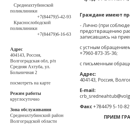
Среднеахтубинской
поликлиники
Граждане имеют пра
+7(84479)5-42-93
Краснослободской
- Лично (при соблюд
поликлиники
предотвращению рас
+7(84479)6-16-63
записавшись на прием
с устным обращением
Адрес
+7960-873-35-36;
404143, Россия,
Волгоградская обл, р/п
с письменным обраще
Средняя Ахтуба, ул.
Больничная 2
Адрес:
404143, Россия, Волго
посмотреть на карте
E-mail:
Режим работы
crb_sredneahtub@volg
круглосуточно
Факс
+784479 5-10-82
Зона обслуживания
Среднеахтубинский район
ПРИЕМ ГР
Волгоградской области