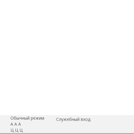
Обычный режим
Служебный вход
А
А
А
Ц
Ц
Ц