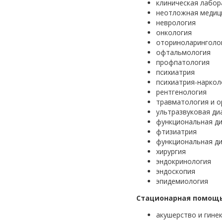
клиническая лабор
неотложная медиц
неврология
онкология
оториноларинголо
офтальмология
профпатология
психиатрия
психиатрия-наркол
рентгенология
травматология и 
ультразвуковая ди
функциональная ди
фтизиатрия
функциональная ди
хирургия
эндокринология
эндоскопия
эпидемиология
Стационарная помощь
акушерство и гине