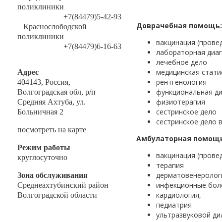
поликлиники
+7(84479)5-42-93
Доврачебная помощь:
Краснослободской
поликлиники
вакцинация (прове
+7(84479)6-16-63
лабораторная диа
лечебное дело
медицинская стати
Адрес
рентгенология
404143, Россия,
функциональная ди
Волгоградская обл, р/п
физиотерапия
Средняя Ахтуба, ул.
сестринское дело
Больничная 2
сестринское дело 
посмотреть на карте
Амбулаторная помощь
Режим работы
вакцинация (прове
круглосуточно
терапия
дерматовенеролог
Зона обслуживания
инфекционные бол
Среднеахтубинский район
кардиология,
Волгоградской области
педиатрия
ультразвуковой ди