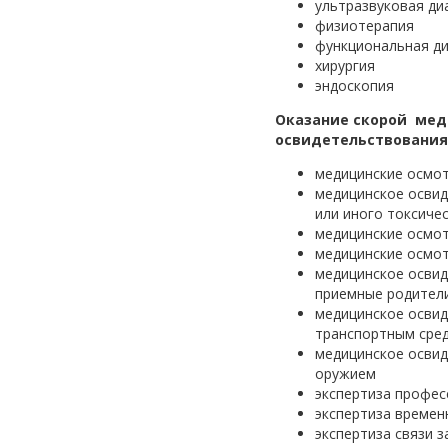
ультразвуковая ди
физиотерапия
функциональная ди
хирургия
эндоскопия
Оказание скорой ме
освидетельствования
медицинские осмот
медицинское освид
или иного токсиче
медицинские осмот
медицинские осмо
медицинское освид
приемные родител
медицинское освид
транспортным сре
медицинское освид
оружием
экспертиза профес
экспертиза времен
экспертиза связи 