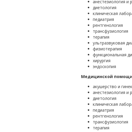
анестезиология и 
диетология
клиническая лабор
педиатрия
рентгенология
трансфузиология
терапия
ультразвуковая ди
физиотерапия
функциональная ди
хирургия
эндоскопия
Медицинской помощи 
акушерство и гине
анестезиология и 
диетология
клиническая лабор
педиатрия
рентгенология
трансфузиология
терапия