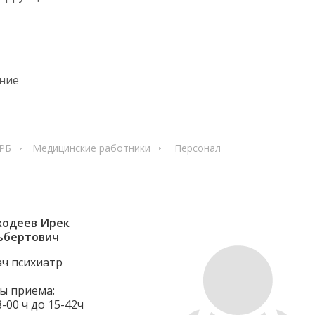
ние
ЦРБ
Медицинские работники
Персонал
ходеев Ирек
ьбертович
ач психиатр
ы приема:
8-00 ч до 15-42ч