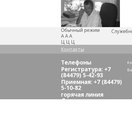
Обычный режим
Служебн
А
А
А
Ц
Ц
Ц
Контакты
Телефоны
Ко
Регистратура: +7
Ва
(84479) 5-42-93
Приемная: +7 (84479)
5-10-82
горячая линия
Дирекции
здравоохранения:
(8442) 24-73-13
E-mail:
crb_sredneahtub@volganet.ru