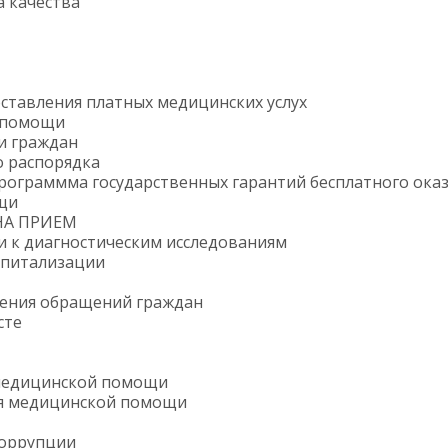
 качества
ставления платных медицинских услух
 помощи
и граждан
о распорядка
рограммма государственных гарантий бесплатного ока
щи
НА ПРИЕМ
и к диагностическим исследованиям
спитализации
рения обращений граждан
сте
медицинской помощи
я медицинской помощи
коррупции