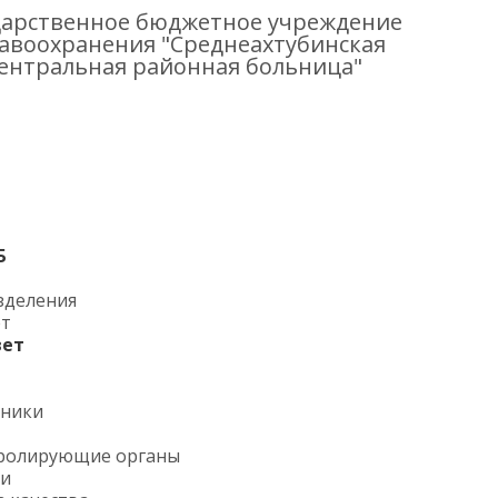
дарственное бюджетное учреждение
авоохранения "Среднеахтубинская
ентральная районная больница"
Б
зделения
ет
вет
тники
ролирующие органы
ии