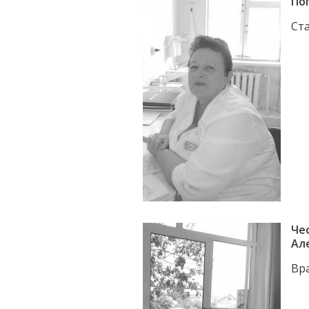
По
Ст
Че
Ал
Вр