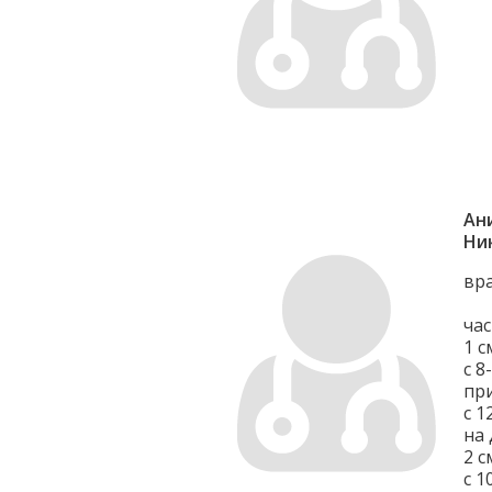
Ан
Ни
вр
час
1 с
с 8
пр
с 1
на
2 с
с 1