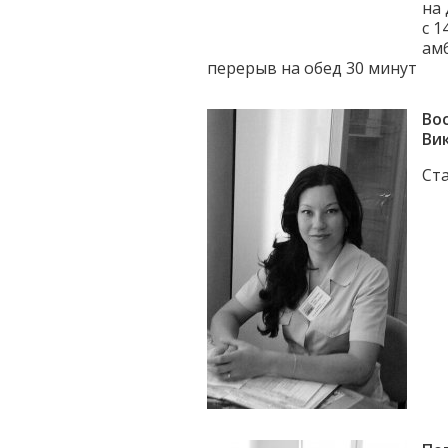
на 
с 1
ам
перерыв на обед 30 минут
Во
Ви
Ст