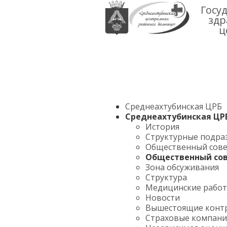
Госу
здр
ц
Среднеахтубинская ЦРБ
Среднеахтубинская ЦР
История
Структурные подра
Общественный сов
Общественный со
Зона обсуживания
Структура
Медицинские рабо
Новости
Вышестоящие конт
Страховые компан