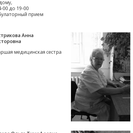
дому,
4-00 до 19-00
булаторный прием
стрикова Анна
кторовна
аршая медицинская сестра