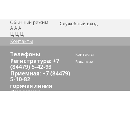
Обычный режим
Служебный вход
А
А
А
Ц
Ц
Ц
Контакты
Телефоны
Контакты
Регистратура: +7
Вакансии
(84479) 5-42-93
Приемная: +7 (84479)
5-10-82
горячая линия
Дирекции
здравоохранения:
(8442) 24-73-13
E-mail:
crb_sredneahtub@volganet.ru