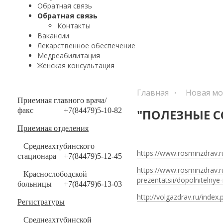
Обратная связь
Обратная связь
Контакты
Вакансии
Лекарственное обеспечение
Медреабилитация
Женская консультация
Главная
Новая мо
Приемная главного врача/
факс
+7(84479)5-10-82
"ПОЛЕЗНЫЕ 
Приемная отделения
Среднеахтубинского
https://www.rosminzdrav.ru
стационара
+7(84479)5-12-45
https://www.rosminzdrav.ru
Краснослободской
prezentatsii/dopolnitelnye-
больницы
+7(84479)6-13-03
http://volgazdrav.ru/index
Регистратуры
Среднеахтубинской