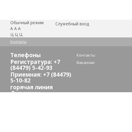
Обычный режим
Служебный вход
А
А
А
Ц
Ц
Ц
Контакты
Телефоны
Контакты
Регистратура: +7
Вакансии
(84479) 5-42-93
Приемная: +7 (84479)
5-10-82
горячая линия
Дирекции
здравоохранения:
(8442) 24-73-13
E-mail:
crb_sredneahtub@volganet.ru