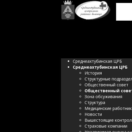
Госу
здр
ц
Среднеахтубинская ЦРБ
Среднеахтубинская ЦРБ
История
Структурные подразде
Общественный совет
Общественный сове
Зона обсуживания
Структура
Медицинские работник
Новости
Вышестоящие контрол
Страховые компании
Независимая оценка к