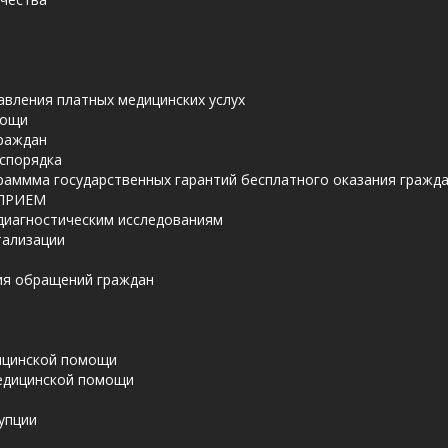
авления платных медицинских услух
мощи
граждан
аспорядка
раммма государственных гарантий бесплатного оказания граж
 ПРИЕМ
 диагностическим исследованиям
тализации
ия обращений граждан
ицинской помощи
едицинской помощи
упции