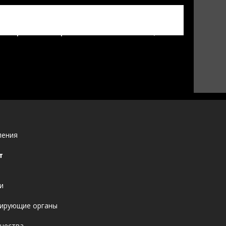
дарственное бюджетное учреждение
авоохранения "Среднеахтубинская
ентральная районная больница"
ления
т
и
ирующие органы
ачества