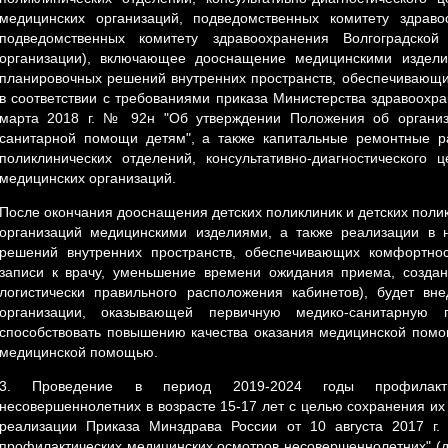
медицинских организаций, подведомственных комитету здраво
подведомственных комитету здравоохранения Волгоградско
организации), включающее дооснащение медицинскими издели
планировочных решений внутренних пространств, обеспечивающи
в соответствии с требованиями
приказа
Министерства здравоохра
марта 2018 г. № 92н "Об утверждении Положения об организ
санитарной помощи детям", а также капитальные ремонтные ра
поликлинических отделений, консультативно-диагностического
медицинских организаций.
После окончания дооснащения детских поликлиник и детских поли
организаций медицинскими изделиями, а также реализации в 
решений внутренних пространств, обеспечивающих комфортнос
записи к врачу, уменьшение времени ожидания приема, созда
логистически правильного расположения кабинетов), будет в
организации, оказывающей первичную медико-санитарную
способствовать повышению качества оказания медицинской помо
медицинской помощью.
3. Проведение в период 2019-2024 годы профилакти
несовершеннолетних в возрасте 15-17 лет с целью сохранения их
реализации Приказа Минздрава России от 10 августа 2017 
профилактических медицинских осмотров несовершеннолетних" (д