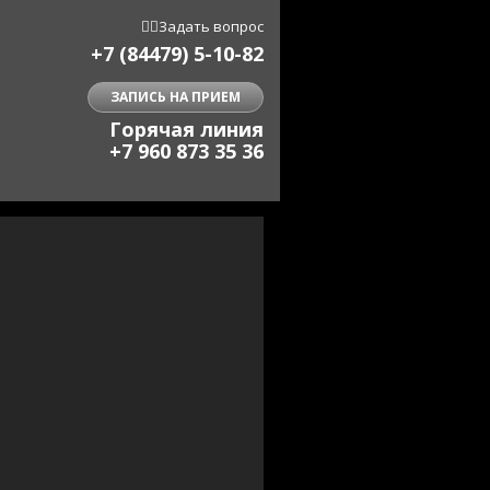


Задать вопрос
+7 (84479) 5-10-82
ЗАПИСЬ НА ПРИЕМ
Горячая линия
+7 960 873 35 36