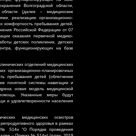
охранения Волгоградской области,
й области (далее – медицинские
ями, реализацию организационно-
х комфортность пребывания детей,
нения Российской Федерации от 07
ации оказания первичной медико-
боты детских поликлиник, детских
 центра, функционирующих на базе
клинических отделений медицинских
них организационно-планировочных
ть пребывания детей (облегчение
ние понятной системы навигации и
недрена новая модель медицинской
 помощь. Указанные меры будут
щи и удовлетворенности населения
ческих медицинских осмотров
 репродуктивного здоровья в рамках
г. № 514н "О Порядке проведения
алее – Приказ № 514н) (план: 2019