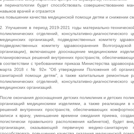
и перинатологии будет способствовать совершенствованию ма
навыков врачей и отразится
на повышении качества медицинской помощи детям и снижении см
2. Улучшение в период 2019-2021 годы материально-технической
поликлинических отделений, консультативно-диагностического
медицинских организаций, подведомственных комитету здраво
подведомственных комитету здравоохранения Волгоградско
организации), включающее дооснащение медицинскими издели
планировочных решений внутренних пространств, обеспечивающи
в соответствии с требованиями
приказа
Министерства здравоохра
марта 2018 г. № 92н "Об утверждении Положения об организ
санитарной помощи детям", а также капитальные ремонтные ра
поликлинических отделений, консультативно-диагностического
медицинских организаций.
После окончания дооснащения детских поликлиник и детских поли
организаций медицинскими изделиями, а также реализации в 
решений внутренних пространств, обеспечивающих комфортнос
записи к врачу, уменьшение времени ожидания приема, созда
логистически правильного расположения кабинетов), будет в
организации, оказывающей первичную медико-санитарную
способствовать повышению качества оказания медицинской помо