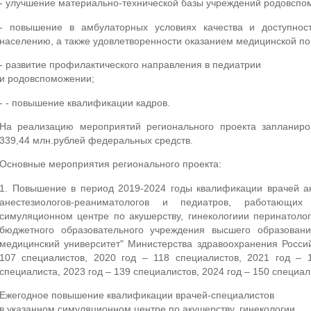
- улучшение материально-технической базы учреждений родовспом
- повышение в амбулаторных условиях качества и доступно
населению, а также удовлетворенности оказанием медицинской п
- развитие профилактического направления в педиатрии
и родовспоможении;
- - повышение квалификации кадров.
На реализацию мероприятий регионального проекта запланиро
339,44 млн.рублей федеральных средств.
Основные мероприятия регионального проекта:
1. Повышение в период 2019-2024 годы квалификации врачей ак
анестезиологов-реаниматологов и педиатров, работающи
симуляционном центре по акушерству, гинекологиии перинатоло
бюджетного образовательного учреждения высшего образовани
медицинский университет" Министерства здравоохранения Росси
107 специалистов, 2020 год – 118 специалистов, 2021 год – 
специалиста, 2023 год – 139 специалистов, 2024 год – 150 специал
Ежегодное повышение квалификации врачей-специалистов
в указанном симуляционном центре по акушерству, гинекологии