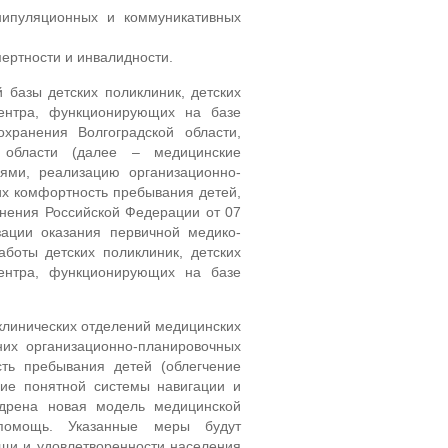
нипуляционных и коммуникативных
ертности и инвалидности.
 базы детских поликлиник, детских
 центра, функционирующих на базе
охранения Волгоградской области,
й области (далее – медицинские
ями, реализацию организационно-
х комфортность пребывания детей,
нения Российской Федерации от 07
ации оказания первичной медико-
боты детских поликлиник, детских
 центра, функционирующих на базе
клинических отделений медицинских
них организационно-планировочных
ть пребывания детей (облегчение
ние понятной системы навигации и
недрена новая модель медицинской
 помощь. Указанные меры будут
щи и удовлетворенности населения