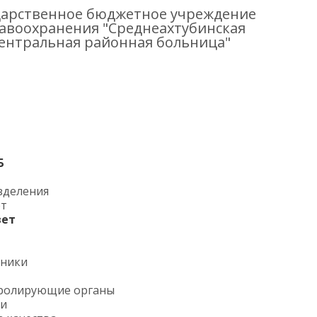
дарственное бюджетное учреждение
авоохранения "Среднеахтубинская
ентральная районная больница"
Б
зделения
ет
вет
тники
ролирующие органы
ии