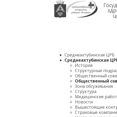
Госу
здр
ц
Среднеахтубинская ЦРБ
Среднеахтубинская ЦР
История
Структурные подра
Общественный сов
Общественный со
Зона обсуживания
Структура
Медицинские рабо
Новости
Вышестоящие конт
Страховые компан