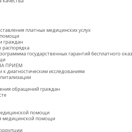
 качества
ставления платных медицинских услух
 помощи
и граждан
о распорядка
рограммма государственных гарантий бесплатного ока
щи
НА ПРИЕМ
и к диагностическим исследованиям
спитализации
рения обращений граждан
сте
медицинской помощи
я медицинской помощи
коррупции