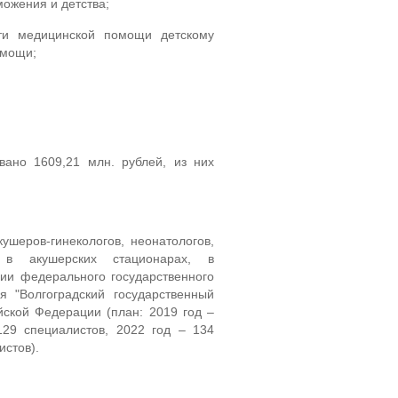
ожения и детства;
сти медицинской помощи детскому
омощи;
вано 1609,21 млн. рублей, из них
ушеров-гинекологов, неонатологов,
х в акушерских стационарах, в
гии федерального государственного
я "Волгоградский государственный
йской Федерации (план: 2019 год –
129 специалистов, 2022 год – 134
истов).