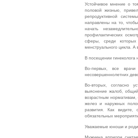
Устойчивое мнение о то
половой жизнью, приве
репродуктивной систем
направлены на то, чтоб
начать незамедлител
профилактических осмот
сферы, среди которых 
менструального цикла. А 
В посещении гинеколога 
Во-первых, все врачи
несовершеннолетних дев
Во-вторых, согласно у
выяснение жалоб, общий
возрастным нормативам, 
желез и наружных полов
развития. Как видите,
обязательных мероприяти
Уважаемые юноши и роди
Мужчина априори считае