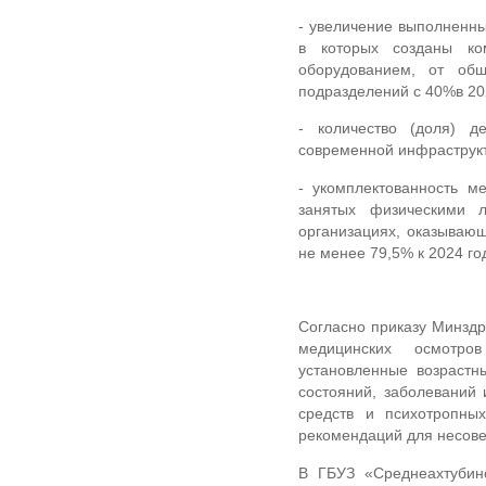
- увеличение выполненны
в которых созданы ко
оборудованием, от общ
подразделений с 40%в 202
- количество (доля) д
современной инфраструкт
- укомплектованность м
занятых физическими 
организациях, оказываю
не менее 79,5% к 2024 го
Согласно приказу Минздр
медицинских осмотро
установленные возрастн
состояний, заболеваний 
средств и психотропны
рекомендаций для несове
В ГБУЗ «Среднеахтубин