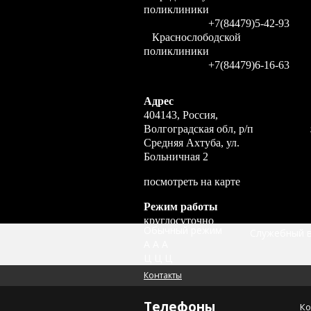
поликлиники
+7(84479)5-42-93
Краснослободской
поликлиники
+7(84479)6-16-63
Адрес
404143, Россия,
Волгоградская обл, р/п
Средняя Ахтуба, ул.
Больничная 2
посмотреть на карте
Режим работы
круглосуточно
Обычный режим
Служебный 
А
А
А
Зона обслуживания
Ц
Ц
Ц
Среднеахтубинский район
Волгоградской области
Контакты
Телефоны
Ко