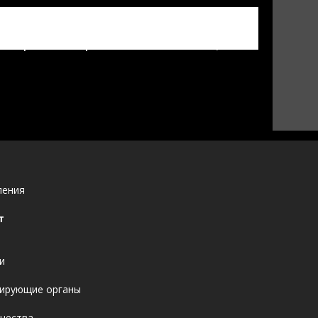
дарственное бюджетное учреждение
авоохранения "Среднеахтубинская
ентральная районная больница"
ления
т
и
ирующие органы
ачества