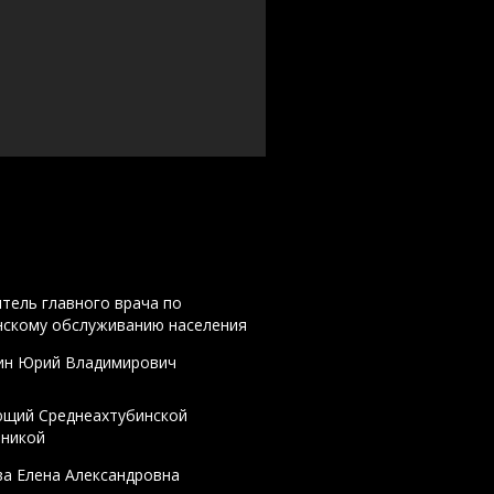
тель главного врача по
нскому обслуживанию населения
ин Юрий Владимирович
ющий Среднеахтубинской
иникой
а Елена Александровна