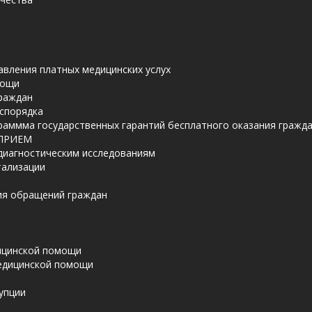
авления платных медицинских услух
мощи
граждан
аспорядка
раммма государственных гарантий бесплатного оказания граж
 ПРИЕМ
 диагностическим исследованиям
тализации
ия обращений граждан
ицинской помощи
едицинской помощи
упции