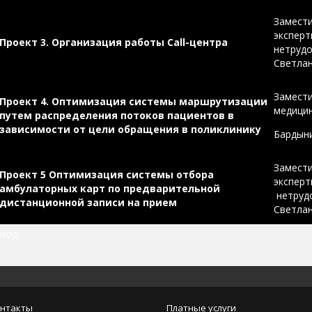
Замести
эксперт
Проект 3. Организация работы
Call-
центра
нетруд
Светла
Замести
Проект 4. Оптимизация системы маршрутизации
медици
путем распределения потоков пациентов в
зависимости от цели обращения в поликлинику
Бардын
Замести
Проект 5 Оптимизация системы отбора
эксперт
амбулаторных карт по предварительной
нетруд
дистанционной записи на прием
Светла
вход
нтакты
Платные услуги