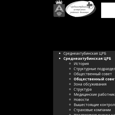
Госу
здр
ц
Среднеахтубинская ЦРБ
Среднеахтубинская ЦРБ
История
Структурные подразде
Общественный совет
Общественный сове
Зона обсуживания
Структура
Медицинские работник
Новости
Вышестоящие контрол
Страховые компании
Независимая оценка к