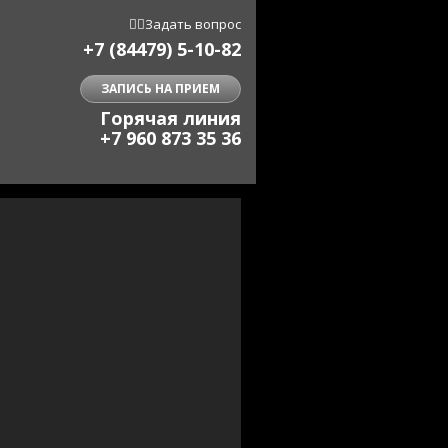


Задать вопрос
+7 (84479) 5-10-82
ЗАПИСЬ НА ПРИЕМ
Горячая линия
+7 960 873 35 36