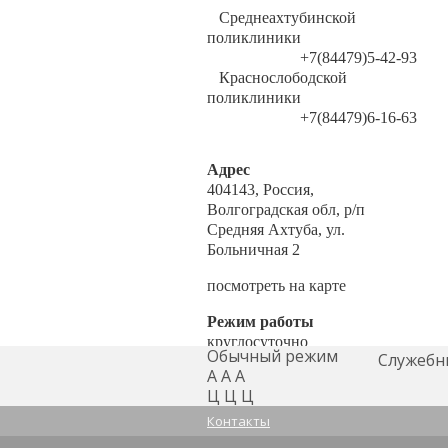
Среднеахтубинской
поликлиники
+7(84479)5-42-93
Краснослободской
поликлиники
+7(84479)6-16-63
Адрес
404143, Россия,
Волгоградская обл, р/п
Средняя Ахтуба, ул.
Больничная 2
посмотреть на карте
Режим работы
круглосуточно
Обычный режим
Служебн
А
А
А
Зона обслуживания
Ц
Ц
Ц
Среднеахтубинский район
Волгоградской области
Контакты