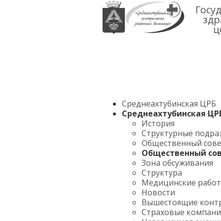
Госу
здр
ц
Среднеахтубинская ЦРБ
Среднеахтубинская ЦР
История
Структурные подра
Общественный сов
Общественный со
Зона обсуживания
Структура
Медицинские рабо
Новости
Вышестоящие конт
Страховые компан