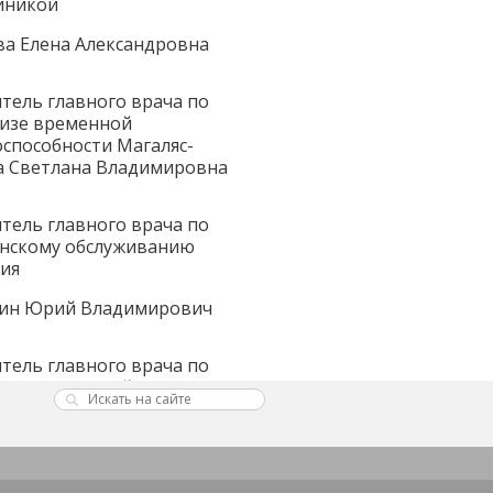
иникой
ва Елена Александровна
тель главного врача по
тизе временной
способности Магаляс-
а Светлана Владимировна
тель главного врача по
нскому обслуживанию
ия
ин Юрий Владимирович
тель главного врача по
тизе временной
способности Магаляс-
а Светлана Владимировна