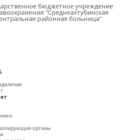
дарственное бюджетное учреждение
авоохранения "Среднеахтубинская
ентральная районная больница"
Б
зделения
ет
вет
тники
ролирующие органы
ии