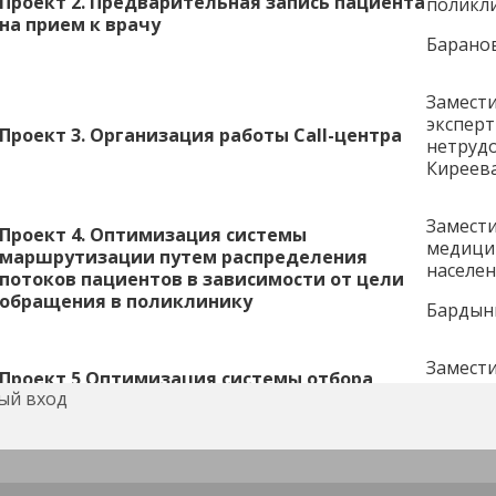
Проект 2. Предварительная запись пациента
поликл
на прием к врачу
Барано
Замести
экспер
Проект 3. Организация работы
Call-
центра
нетрудо
Киреев
Замести
Проект 4. Оптимизация системы
медици
маршрутизации путем распределения
населен
потоков пациентов в зависимости от цели
обращения в поликлинику
Бардын
Замести
Проект 5 Оптимизация системы отбора
экспер
ый вход
амбулаторных карт по предварительной
нетрудо
дистанционной записи на прием
Киреев