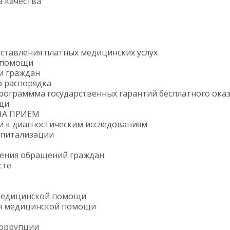
 качества
ставления платных медицинских услух
 помощи
и граждан
о распорядка
рограммма государственных гарантий бесплатного ока
щи
НА ПРИЕМ
и к диагностическим исследованиям
спитализации
рения обращений граждан
сте
медицинской помощи
я медицинской помощи
коррупции