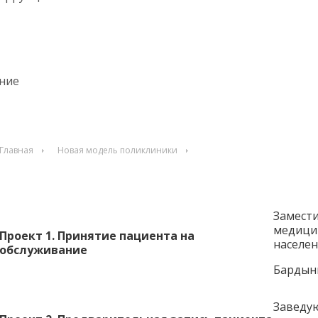
ние
Главная
Новая модель поликлиники
Замести
медици
Проект 1. Принятие пациента на
населен
обслуживание
Бардын
Заведу