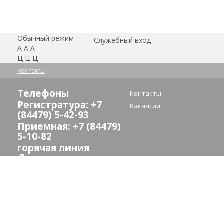
Обычный режим
Служебный вход
А
А
А
Ц
Ц
Ц
Контакты
Телефоны
Контакты
Регистратура: +7
Вакансии
(84479) 5-42-93
Приемная: +7 (84479)
5-10-82
горячая линия
Дирекции
здравоохранения:
(8442) 24-73-13
E-mail:
crb_sredneahtub@volganet.ru