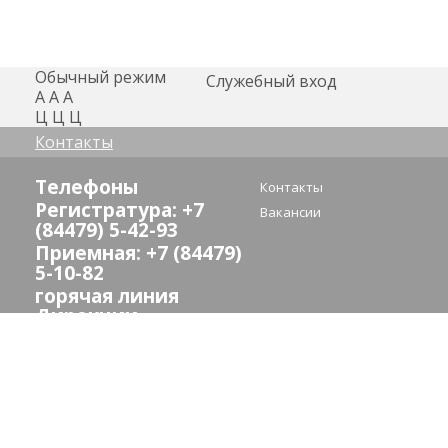
Обычный режим
Служебный вход
А
А
А
Ц
Ц
Ц
Контакты
Телефоны
Контакты
Регистратура: +7
Вакансии
(84479) 5-42-93
Приемная: +7 (84479)
5-10-82
горячая линия
Дирекции
здравоохранения:
(8442) 24-73-13
E-mail:
crb_sredneahtub@volganet.ru